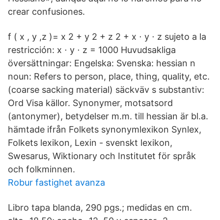
crear confusiones.
f ( x , y ,z )= x 2 + y 2 + z 2 + x ⋅ y ⋅ z sujeto a la
restricción: x ⋅ y ⋅ z = 1000 Huvudsakliga
översättningar: Engelska: Svenska: hessian n
noun: Refers to person, place, thing, quality, etc.
(coarse sacking material) säckväv s substantiv:
Ord Visa källor. Synonymer, motsatsord
(antonymer), betydelser m.m. till hessian är bl.a.
hämtade ifrån Folkets synonymlexikon Synlex,
Folkets lexikon, Lexin - svenskt lexikon,
Swesarus, Wiktionary och Institutet för språk
och folkminnen.
Robur fastighet avanza
Libro tapa blanda, 290 pgs.; medidas en cm.