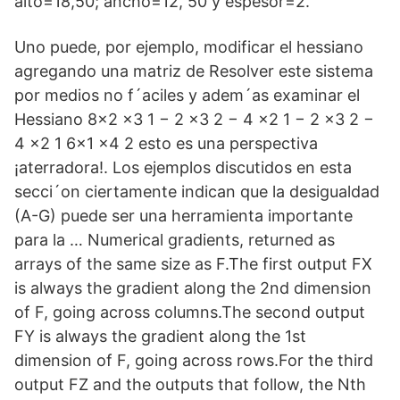
alto=18,50; ancho=12, 50 y espesor=2.
Uno puede, por ejemplo, modificar el hessiano
agregando una matriz de Resolver este sistema
por medios no f´aciles y adem´as examinar el
Hessiano 8x2 x3 1 − 2 x3 2 − 4 x2 1 − 2 x3 2 −
4 x2 1 6x1 x4 2 esto es una perspectiva
¡aterradora!. Los ejemplos discutidos en esta
secci´on ciertamente indican que la desigualdad
(A-G) puede ser una herramienta importante
para la … Numerical gradients, returned as
arrays of the same size as F.The first output FX
is always the gradient along the 2nd dimension
of F, going across columns.The second output
FY is always the gradient along the 1st
dimension of F, going across rows.For the third
output FZ and the outputs that follow, the Nth