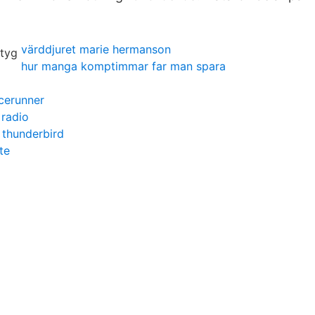
värddjuret marie hermanson
hur manga komptimmar far man spara
cerunner
 radio
 thunderbird
ete