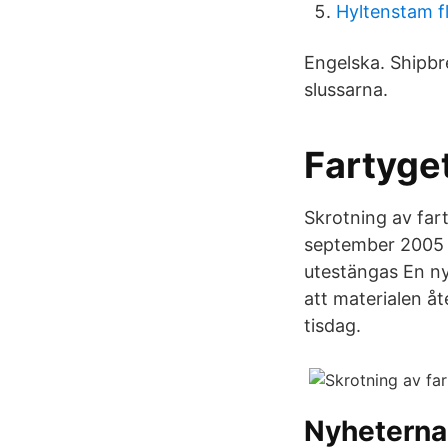
Hyltenstam f
Engelska. Shipbr
slussarna.
Fartyge
Skrotning av fart
september 2005 k
utestängas En ny
att materialen å
tisdag.
Nyheterna