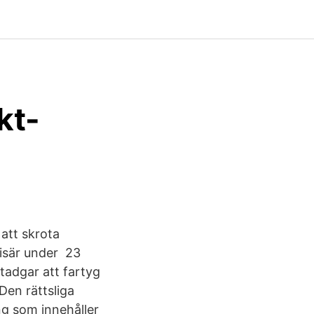
kt-
 att skrota
isär under 23
stadgar att fartyg
Den rättsliga
ng som innehåller