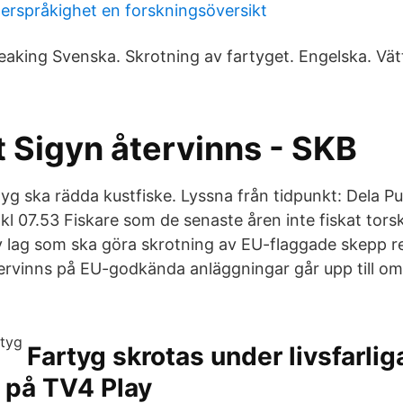
lerspråkighet en forskningsöversikt
eaking Svenska. Skrotning av fartyget. Engelska. Vä
t Sigyn återvinns - SKB
yg ska rädda kustfiske. Lyssna från tidpunkt: Dela Pu
l 07.53 Fiskare som de senaste åren inte fiskat torsk
 lag som ska göra skrotning av EU-flaggade skepp ren
tervinns på EU-godkända anläggningar går upp till o
Fartyg skrotas under livsfarlig
 på TV4 Play