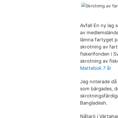
Avfall En ny lag
av medlemsländer
lämna fartyget på
skrotning av far
fiskerifonden i S
skrotning av fisk
Mattebok 7 år
Jag noterade då a
som bärgades, döp
skrotningsfärdig
Bangladesh.
Nåtarö i Värtaha