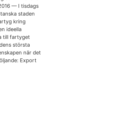
2016 — I tisdags
istanska staden
artyg kring
n ideella
ill fartyget
dens största
menskapen när det
följande: Export