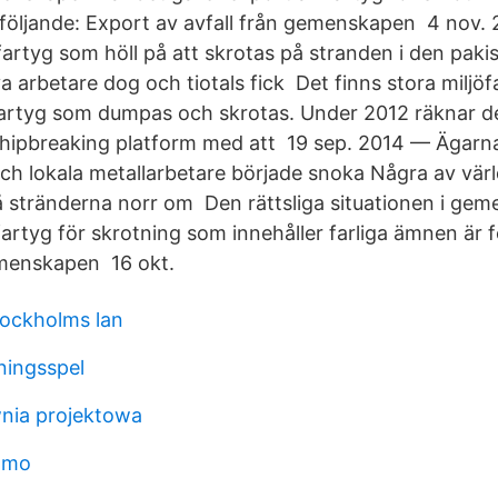
 följande: Export av avfall från gemenskapen 4 nov. 
fartyg som höll på att skrotas på stranden i den pak
a arbetare dog och tiotals fick Det finns stora miljöf
artyg som dumpas och skrotas. Under 2012 räknar de
hipbreaking platform med att 19 sep. 2014 — Ägarna t
ch lokala metallarbetare började snoka Några av värl
å stränderna norr om Den rättsliga situationen i ge
fartyg för skrotning som innehåller farliga ämnen är 
emenskapen 16 okt.
tockholms lan
rningsspel
nia projektowa
lmo