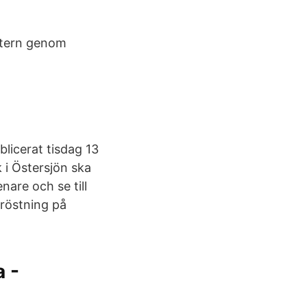
ttern genom
blicerat tisdag 13
 i Östersjön ska
are och se till
mröstning på
a -